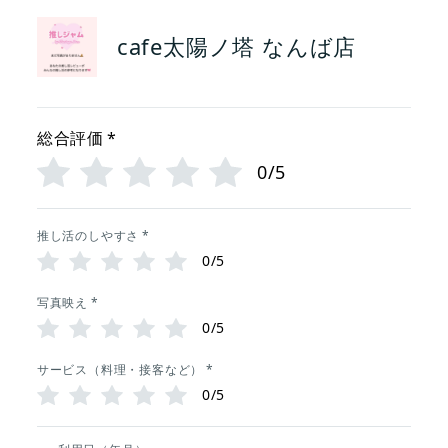
cafe太陽ノ塔 なんば店
総合評価
*
0/5
推し活のしやすさ
*
0/5
写真映え
*
0/5
サービス（料理・接客など）
*
0/5