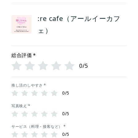
:re cafe（アールイーカフ
ェ）
総合評価
*
0/5
推し活のしやすさ
*
0/5
写真映え
*
0/5
サービス（料理・接客など）
*
0/5