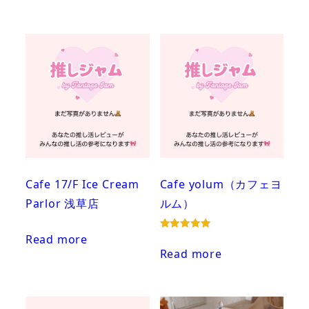
Cafe 17/F Ice Cream
Cafe yolum（カフェヨ
Parlor 浅草店
ルム）
Read more
Rated
5.00
Read more
out of 5