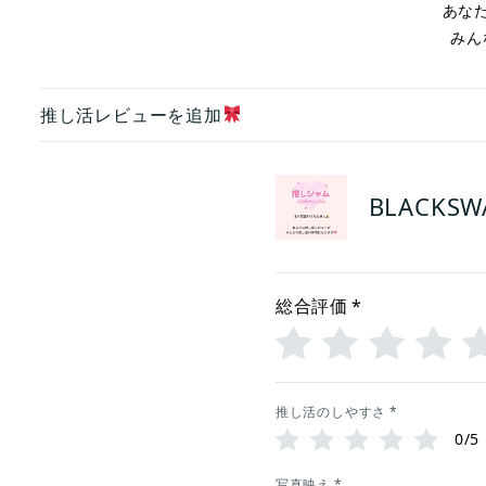
あな
みん
推し活レビューを追加
BLACK
総合評価
*
推し活のしやすさ
*
0/5
写真映え
*