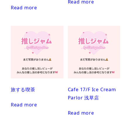
Read more
Rated
3.00
Read more
out of
5
旅する喫茶
Cafe 17/F Ice Cream
Parlor 浅草店
Read more
Read more