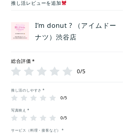
推し活レビューを追加
I’m donut ? （アイムドー
ナツ）渋谷店
総合評価
*
0/5
推し活のしやすさ
*
0/5
写真映え
*
0/5
サービス（料理・接客など）
*