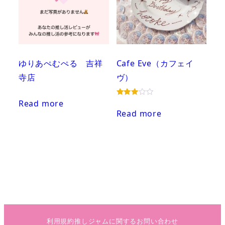
ゆりあぺむぺる 吉祥
Cafe Eve（カフェイ
寺店
ヴ）
Read more
Rated
3.00
Read more
out of
5
利用規約
推しジャムに関するお問い合わせ