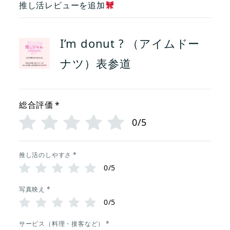
推し活レビューを追加
I’m donut ? （アイムドー
ナツ）表参道
総合評価
*
0/5
推し活のしやすさ
*
0/5
写真映え
*
0/5
サービス（料理・接客など）
*