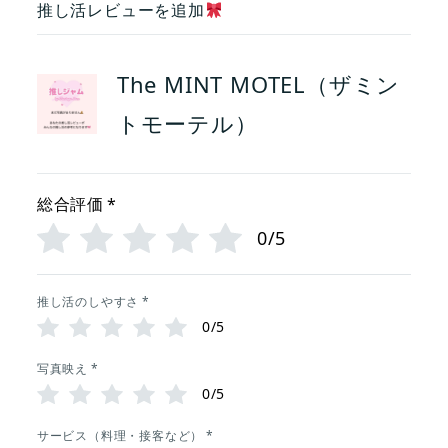
推し活レビューを追加
The MINT MOTEL（ザミン
トモーテル）
総合評価
*
0/5
推し活のしやすさ
*
0/5
写真映え
*
0/5
サービス（料理・接客など）
*