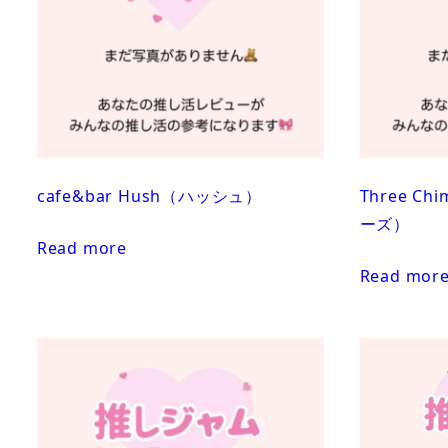
cafe&bar Hush（ハッシュ）
Three C
ーズ）
Read more
Read mor