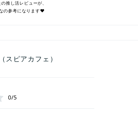
たの推し活レビューが、
なの参考になります❤︎
AFE（スピアカフェ）
0/5