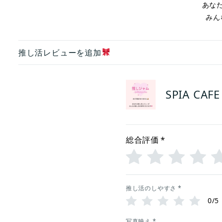
あな
みん
推し活レビューを追加
SPIA C
総合評価
*
推し活のしやすさ
*
0/5
写真映え
*