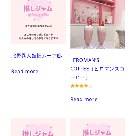
北野異人館旧ムーア邸
HIROMAN’S
COFFEE（ヒロマンズコ
Read more
ーヒー）
Rated
4.00
Read more
out of 5