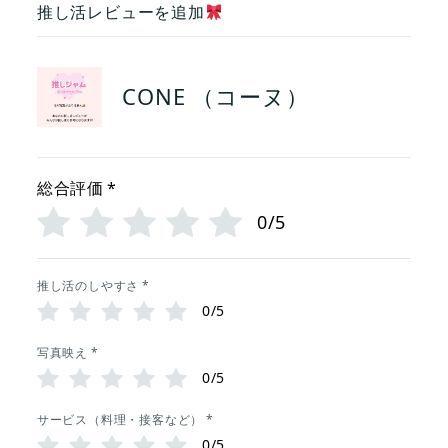
推し活レビューを追加
CONE （コーヌ）
総合評価
*
0/5
推し活のしやすさ
*
0/5
写真映え
*
0/5
サービス（料理・接客など）
*
0/5