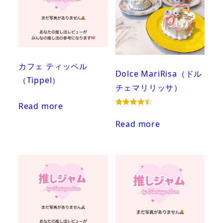
カフェ ティッペル
Dolce MariRisa（ドル
（Tippel）
チェマリリッサ）
Read more
Rated
4.50
Read more
out of 5