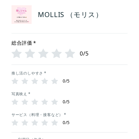
MOLLIS （モリス）
総合評価
*
0/5
推し活のしやすさ
*
0/5
写真映え
*
0/5
サービス（料理・接客など）
*
0/5