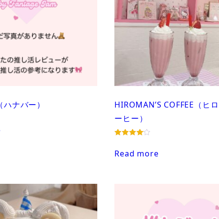
R（ハナバー）
HIROMAN’S COFFEE（
ーヒー）
e
Rated
4.00
Read more
out of 5