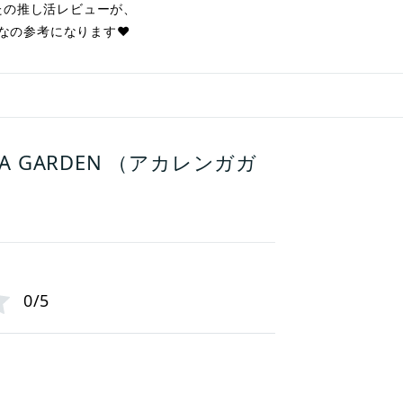
たの推し活レビューが、
なの参考になります❤︎
GA GARDEN （アカレンガガ
0/5