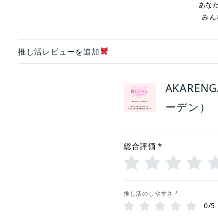
あな
みん
推し活レビューを追加
AKAREN
ーデン）
総合評価
*
推し活のしやすさ
*
0/5