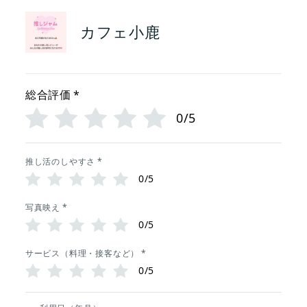
カフェ小鹿
総合評価
*
0/5
推し活のしやすさ
*
0/5
写真映え
*
0/5
サービス（料理・接客など）
*
0/5