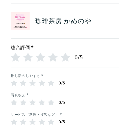
珈琲茶房 かめのや
総合評価
*
0/5
推し活のしやすさ
*
0/5
写真映え
*
0/5
サービス（料理・接客など）
*
0/5