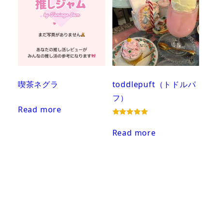
喫茶ネグラ
toddlepuft（トドルパ
フ）
Read more
Rated
5.00
Read more
out of 5