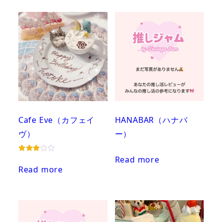
Cafe Eve（カフェイ
HANABAR（ハナバ
ヴ）
ー）
Read more
Rated
3.00
Read more
out of
5