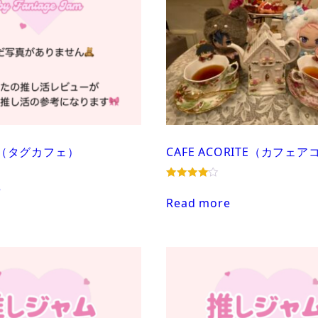
E （タグカフェ）
CAFE ACORITE（カフェ
e
Rated
4.00
Read more
out of 5