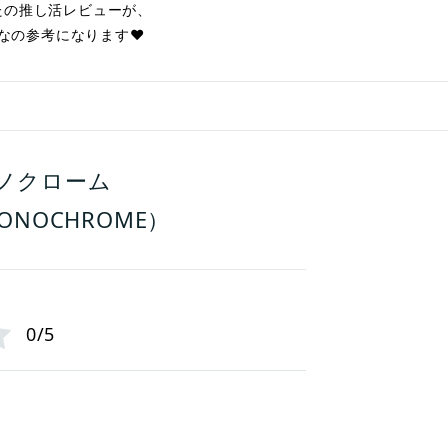
たの推し活レビューが、
なの参考になります❤︎
モノクローム
MONOCHROME）
0/5