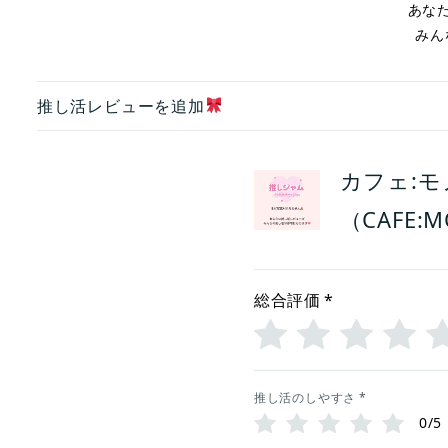
あな
みん
推し活レビューを追加
カフェ:
（CAFE:
総合評価
*
推し活のしやすさ
*
0/5