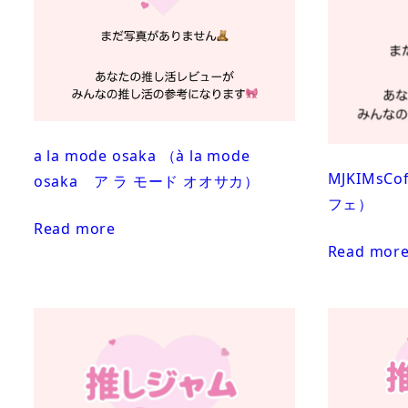
a la mode osaka （à la mode
MJKIMs
osaka ア ラ モード オオサカ）
フェ）
Read more
Read mor