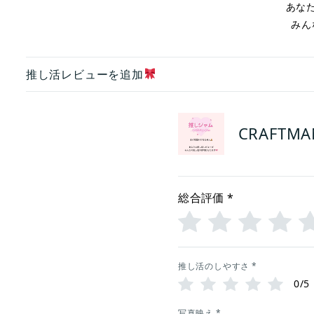
あな
みん
推し活レビューを追加
CRAFTMA
総合評価
*
推し活のしやすさ
*
0/5
写真映え
*