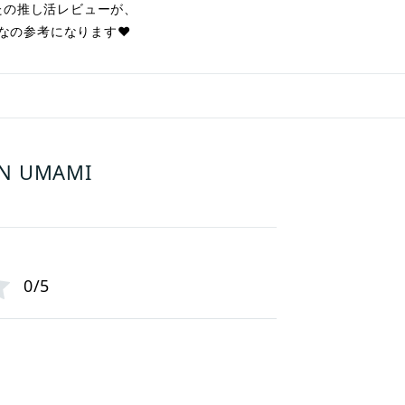
たの推し活レビューが、
なの参考になります❤︎
N UMAMI
0/5