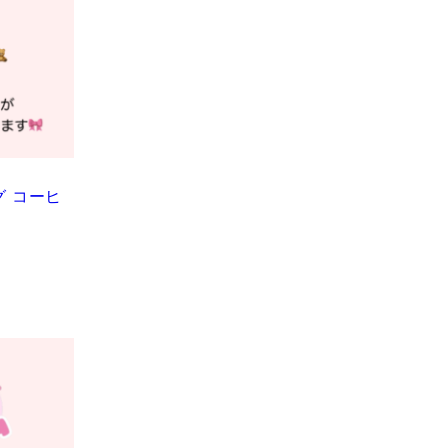
タグ コーヒ
田