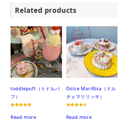
Related products
toddlepuft（トドルパ
Dolce MariRisa（ドル
フ）
チェマリリッサ）
Rated
Rated
5.00
4.50
Read more
Read more
out of 5
out of 5