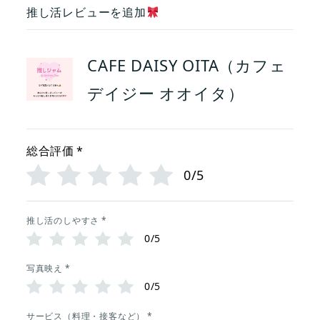
推し活レビューを追加
CAFE DAISY OITA（カフェ
デイジー オオイタ）
総合評価
*
0/5
推し活のしやすさ
*
0/5
写真映え
*
0/5
サービス（料理・接客など）
*